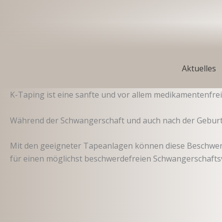
Zum
Inhalt
springen
Aktuelles
K-Taping ist eine sanfte und vor allem medikamentenfre
Während der Schwangerschaft und auch nach der Geburt 
Mit den geeigneter Tapeanlagen können diese Beschwerde
für einen möglichst beschwerdefreien Schwangerschaftsv